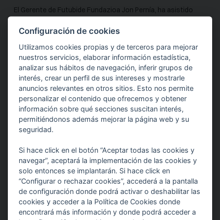
El Gerente de Futubide Fundazioa Jon Pernía, ha asistido
durante 2 jornadas en Sevilla, al encuentro estatal de
Configuración de cookies
buenas prácticas de Plena inclusion – "Prácticas con
Utilizamos cookies propias y de terceros para mejorar
impacto" en relación a la desinstitucionalización y la vida en
nuestros servicios, elaborar información estadística,
la comunidad, el buen gobierno y el liderazgo y la tecnología
analizar sus hábitos de navegación, inferir grupos de
interés, crear un perfil de sus intereses y mostrarle
para la inclusión.
anuncios relevantes en otros sitios. Esto nos permite
Por un lado se buscaba crear alianzas entre Plena inclusión y
personalizar el contenido que ofrecemos y obtener
otras organizaciones en los ámbitos anteriormente
información sobre qué secciones suscitan interés,
permitiéndonos además mejorar la página web y su
propuestos y generar un espacio para la difusión y
seguridad.
trasferencia de estas prácticas a las organizaciones de
Plena inclusión.
Si hace click en el botón “Aceptar todas las cookies y
navegar”, aceptará la implementación de las cookies y
solo entonces se implantarán. Si hace click en
“Configurar o rechazar cookies”, accederá a la pantalla
de configuración donde podrá activar o deshabilitar las
cookies y acceder a la Política de Cookies donde
encontrará más información y donde podrá acceder a