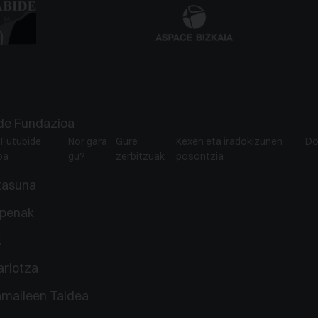
de Fundazioa
 Futubide
Nor gara
Gure
Kexen eta iradokizunen
Do
oa
gu?
zerbitzuak
posontzia
tasuna
lpenak
k
ariotza
maileen Taldea