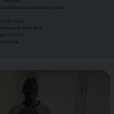
n daitezke,
a joatea edo parrandan irtetea.
zatzen dute.
tenean ikusten dira.
aguntzarekin,
esionalak.