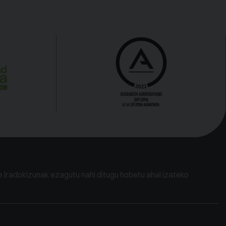
e iradokizunak ezagutu nahi ditugu hobetu ahal izateko