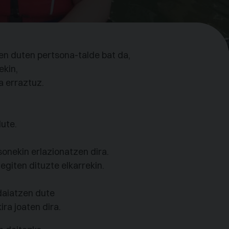
n duten pertsona-talde bat da,
ekin,
a erraztuz.
ute.
onekin erlazionatzen dira.
giten dituzte elkarrekin.
idaiatzen dute
ra joaten dira.