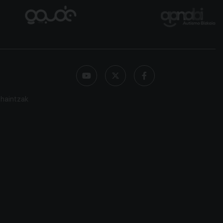
Redes



sociales
haintzak