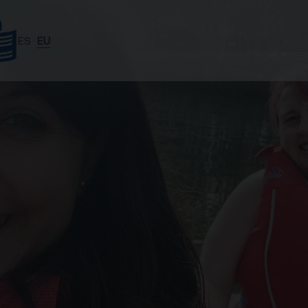
ES
EU