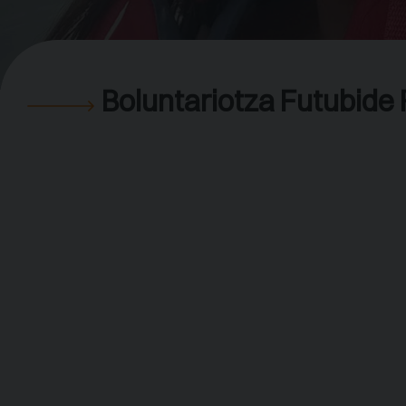
Boluntariotza Futubide