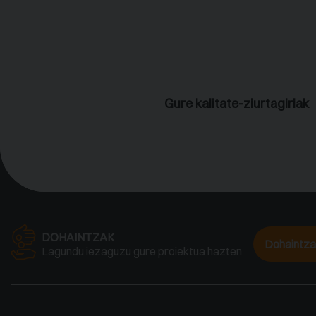
Gure kalitate-ziurtagiriak
DOHAINTZAK
Dohaintza
Lagundu iezaguzu gure proiektua hazten