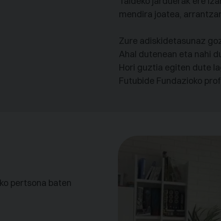
Taldeko jarduerak ere iza
mendira joatea, arrantzar
Zure adiskidetasunaz go
Ahal dutenean eta nahi du
Hori guztia egiten dute l
Futubide Fundazioko prof
ko pertsona baten