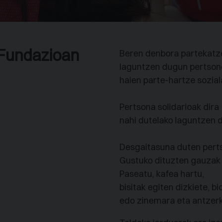
 Fundazioan
Beren denbora partekatze
laguntzen dugun pertson
haien parte-hartze sozial
Pertsona solidarioak dira
nahi dutelako laguntzen d
Desgaitasuna duten perts
Gustuko dituzten gauzak e
Paseatu, kafea hartu,
bisitak egiten dizkiete, b
edo zinemara eta antzerki