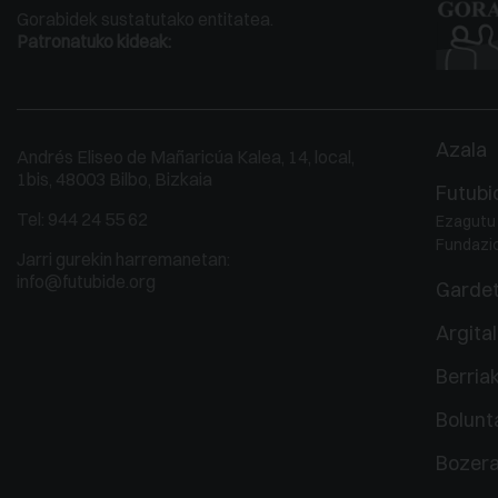
Gorabidek sustatutako entitatea.
Patronatuko kideak:
Azala
Andrés Eliseo de Mañaricúa Kalea, 14, local,
1bis, 48003 Bilbo, Bizkaia
Futubi
Tel:
944 24 55 62
Ezagutu
Fundazi
Jarri gurekin harremanetan:
info@futubide.org
Garde
Argita
Berria
Bolunt
Bozera