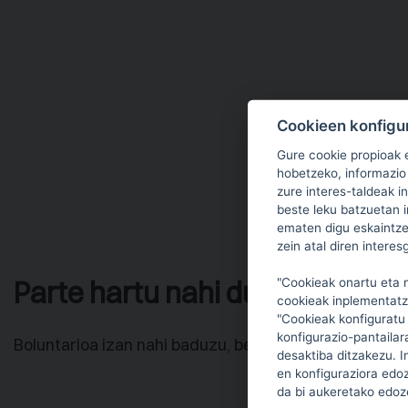
Cookieen konfigu
Gure cookie propioak e
hobetzeko, informazio 
zure interes-taldeak in
beste leku batzuetan i
ematen digu eskaintze
zein atal diren interes
Parte hartu nahi duzu?
"Cookieak onartu eta n
cookieak inplementatz
"Cookieak konfiguratu 
konfigurazio-pantailar
Boluntarioa izan nahi baduzu, bete ezazu galdetegi h
desaktiba ditzakezu. 
en konfiguraziora edo
da bi aukeretako edoz