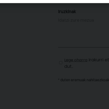
Iruzkinak
irakurri e
Lege oharra
dut..
* duten eremuak nahitaezkoak 