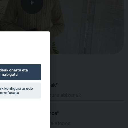
ieak onartu eta
nabigatu
Abizenak*
k konfiguratu edo
errefusatu
Telefonoa*