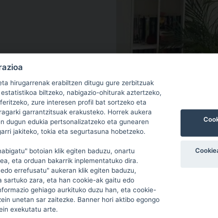
razioa
ta hirugarrenak erabiltzen ditugu gure zerbitzuak
estatistikoa biltzeko, nabigazio-ohiturak aztertzeko,
feritzeko, zure interesen profil bat sortzeko eta
ragarki garrantzitsuak erakusteko. Horrek aukera
Cook
n dugun edukia pertsonalizatzeko eta gunearen
garri jakiteko, tokia eta segurtasuna hobetzeko.
Izena*
Cookiea
abigatu" botoian klik egiten baduzu, onartu
ea, eta orduan bakarrik inplementatuko dira.
edo errefusatu" aukeran klik egiten baduzu,
a sartuko zara, eta han cookie-ak gaitu edo
au.
Informazio gehiago aurkituko duzu han, eta cookie-
E-maila*
zein unetan sar zaitezke. Banner hori aktibo egongo
ein exekutatu arte.