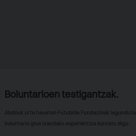
Boluntarioen testigantzak.
Abdouk urte hauetan Futubide Fundazioak lagunduta
boluntario gisa izandako esperientzia kontatu digu.